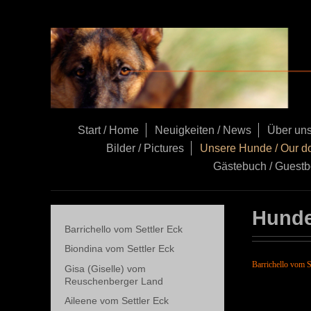
Start / Home
Neuigkeiten / News
Über uns
Bilder / Pictures
Unsere Hunde / Our d
Gästebuch / Guest
Hunde
Barrichello vom Settler Eck
Biondina vom Settler Eck
Barrichello vom S
Gisa (Giselle) vom
Reuschenberger Land
Aileene vom Settler Eck