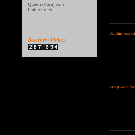
Queen (Nora) vom
Lüttersbruch
Biondina vom Set
Besucher / Visitors:
Gisa (Giselle) v