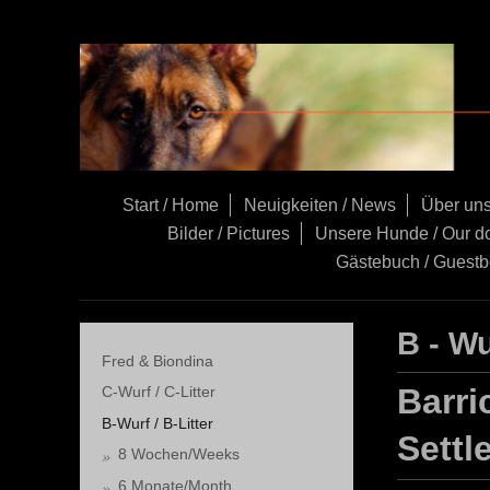
Start / Home
Neuigkeiten / News
Über uns
Bilder / Pictures
Unsere Hunde / Our d
Gästebuch / Guest
B - Wu
Fred & Biondina
Barri
C-Wurf / C-Litter
B-Wurf / B-Litter
Settl
8 Wochen/Weeks
6 Monate/Month