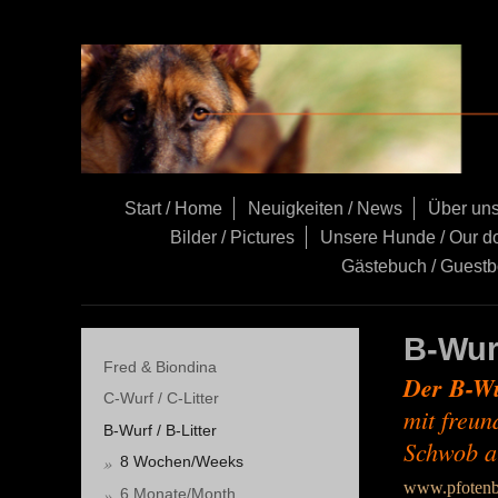
Start / Home
Neuigkeiten / News
Über uns
Bilder / Pictures
Unsere Hunde / Our d
Gästebuch / Guest
B-Wur
Fred & Biondina
Der B-Wu
C-Wurf / C-Litter
mit freun
B-Wurf / B-Litter
Schwob a
8 Wochen/Weeks
www.pfotenbl
6 Monate/Month